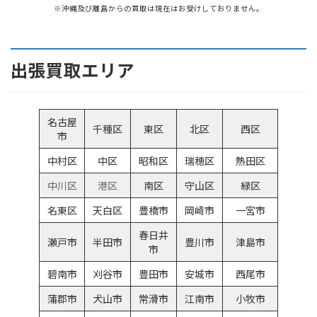
※沖縄及び離島からの買取は現在はお受けしておりません。
出張買取エリア
名古屋
千種区
東区
北区
西区
市
中村区
中区
昭和区
瑞穂区
熱田区
中川区
港区
南区
守山区
緑区
名東区
天白区
豊橋市
岡崎市
一宮市
春日井
瀬戸市
半田市
豊川市
津島市
市
碧南市
刈谷市
豊田市
安城市
西尾市
蒲郡市
犬山市
常滑市
江南市
小牧市