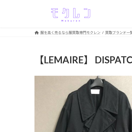
コ
ナ
ン
ビ
テ
ゲ
ン
ー
ツ
シ
服を高く売るなら服買取専門モクレン
買取ブランド一
へ
ョ
ス
ン
キ
に
【LEMAIRE】 DISPA
ッ
移
プ
動