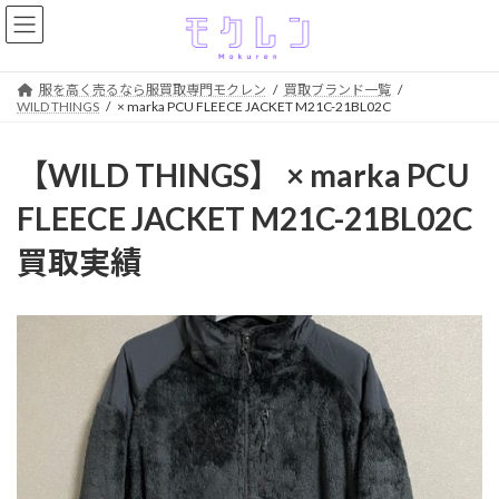
コ
ナ
ン
ビ
テ
ゲ
ン
ー
服を高く売るなら服買取専門モクレン
買取ブランド一覧
ツ
シ
WILD THINGS
× marka PCU FLEECE JACKET M21C-21BL02C
へ
ョ
ス
ン
【WILD THINGS】 × marka PCU
キ
に
ッ
移
FLEECE JACKET M21C-21BL02C
プ
動
買取実績