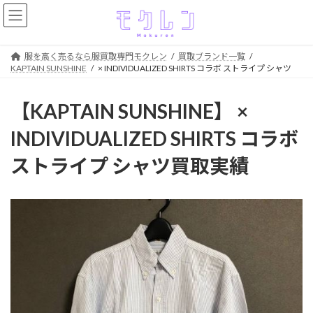
コ
ナ
ン
ビ
テ
ゲ
ン
ー
服を高く売るなら服買取専門モクレン
買取ブランド一覧
ツ
シ
KAPTAIN SUNSHINE
× INDIVIDUALIZED SHIRTS コラボ ストライプ シャツ
へ
ョ
ス
ン
キ
に
【KAPTAIN SUNSHINE】 ×
ッ
移
プ
動
INDIVIDUALIZED SHIRTS コラボ
ストライプ シャツ買取実績