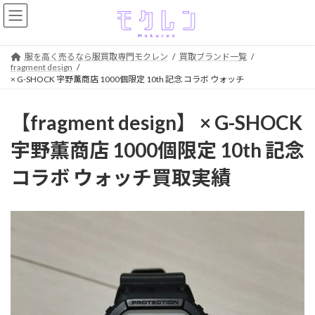
コ
ナ
ン
ビ
テ
ゲ
ン
ー
服を高く売るなら服買取専門モクレン
買取ブランド一覧
ツ
シ
fragment design
へ
ョ
× G-SHOCK 宇野薫商店 1000個限定 10th 記念 コラボ ウォッチ
ス
ン
キ
に
【fragment design】 × G-SHOCK
ッ
移
プ
動
宇野薫商店 1000個限定 10th 記念
コラボ ウォッチ買取実績