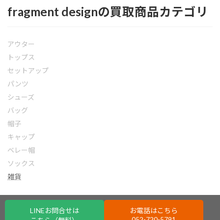
fragment designの買取商品カテゴリ
アウター
トップス
セットアップ
パンツ
シューズ
バッグ
帽子
キャップ
ベレー帽
ソックス
雑貨
LINEお問合せは
お電話はこちら
052-720-5791