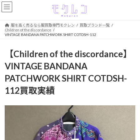
コ
ナ
ン
ビ
テ
ゲ
ン
ー
服を高く売るなら服買取専門モクレン
買取ブランド一覧
ツ
シ
Children of the discordance
へ
ョ
VINTAGE BANDANA PATCHWORK SHIRT COTDSH-112
ス
ン
キ
に
【Children of the discordance】
ッ
移
プ
動
VINTAGE BANDANA
PATCHWORK SHIRT COTDSH-
112買取実績