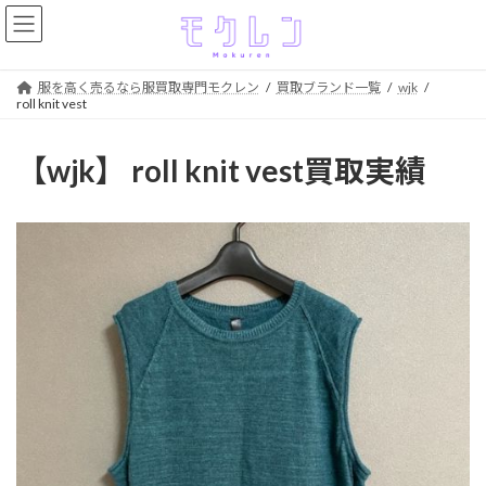
コ
ナ
ン
ビ
テ
ゲ
ン
ー
服を高く売るなら服買取専門モクレン
買取ブランド一覧
wjk
ツ
シ
roll knit vest
へ
ョ
ス
ン
【wjk】 roll knit vest買取実績
キ
に
ッ
移
プ
動