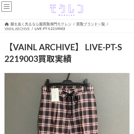
コ
ナ
ン
ビ
テ
ゲ
ン
ー
服を高く売るなら服買取専門モクレン
買取ブランド一覧
ツ
シ
VAINL ARCHIVE
LIVE-PT-S 2219003
へ
ョ
ス
ン
【VAINL ARCHIVE】 LIVE-PT-S
キ
に
ッ
移
2219003買取実績
プ
動