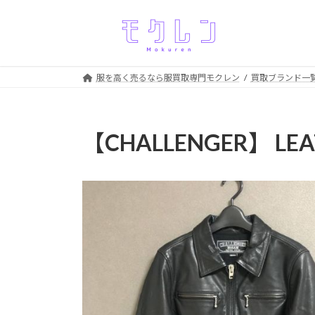
コ
ナ
ン
ビ
テ
ゲ
ン
ー
ツ
シ
服を高く売るなら服買取専門モクレン
買取ブランド一
へ
ョ
ス
ン
キ
に
【CHALLENGER】 LE
ッ
移
プ
動