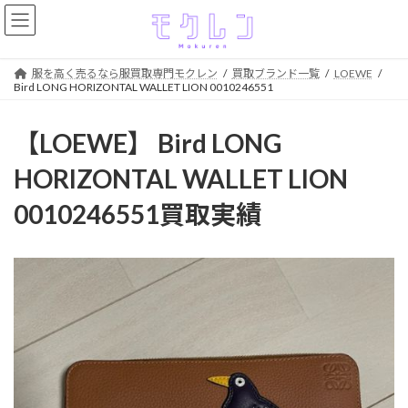
コ
ナ
ン
ビ
テ
ゲ
ン
ー
服を高く売るなら服買取専門モクレン
買取ブランド一覧
LOEWE
ツ
シ
Bird LONG HORIZONTAL WALLET LION 0010246551
へ
ョ
ス
ン
【LOEWE】 Bird LONG
キ
に
ッ
移
HORIZONTAL WALLET LION
プ
動
0010246551買取実績