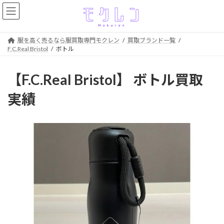
コ
ナ
ン
ビ
テ
ゲ
ン
ー
服を高く売るなら服買取専門モクレン
買取ブランド一覧
ツ
シ
F.C.Real Bristol
ボトル
へ
ョ
ス
ン
キ
に
【F.C.Real Bristol】 ボトル買取
ッ
移
プ
動
実績