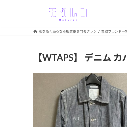
コ
ナ
ン
ビ
テ
ゲ
ン
ー
ツ
シ
服を高く売るなら服買取専門モクレン
買取ブランド一
へ
ョ
ス
ン
キ
に
【WTAPS】 デニム カ
ッ
移
プ
動