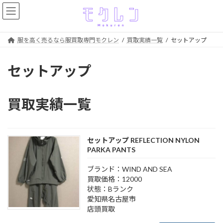
コ
ナ
ン
ビ
テ
ゲ
ン
ー
服を高く売るなら服買取専門モクレン
買取実績一覧
セットアップ
ツ
シ
へ
ョ
ス
ン
セットアップ
キ
に
ッ
移
プ
動
買取実績一覧
セットアップ REFLECTION NYLON
PARKA PANTS
ブランド：WIND AND SEA
買取価格：12000
状態：Bランク
愛知県名古屋市
店頭買取