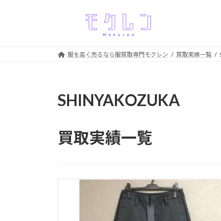
コ
ナ
ン
ビ
テ
ゲ
ン
ー
ツ
シ
服を高く売るなら服買取専門モクレン
買取実績一覧
へ
ョ
ス
ン
キ
に
SHINYAKOZUKA
ッ
移
プ
動
買取実績一覧