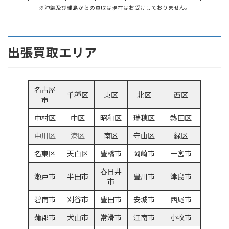
※沖縄及び離島からの買取は現在はお受けしておりません。
出張買取エリア
名古屋
千種区
東区
北区
西区
市
中村区
中区
昭和区
瑞穂区
熱田区
中川区
港区
南区
守山区
緑区
名東区
天白区
豊橋市
岡崎市
一宮市
春日井
瀬戸市
半田市
豊川市
津島市
市
碧南市
刈谷市
豊田市
安城市
西尾市
蒲郡市
犬山市
常滑市
江南市
小牧市