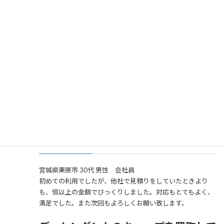
につながります。査定に出す、お品物だけでなく付属品も是非ともお持
ちください。アイテムによっては金額が大幅に変わるものもございま
す。
お客様の声
ディセンダントのシャツを買取してい
ただきました。
宮城県栗原市 30代 男性 会社員
初めての利用でしたが、他社で見積りをしていたときより
も、倍以上の金額でびっくりしました。対応もとてもよく、
満足でした。また次回もよろしくお願い致します。