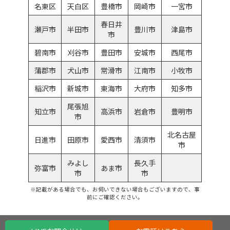
名東区
天白区
豊橋市
岡崎市
一宮市
春日井
瀬戸市
半田市
豊川市
津島市
市
碧南市
刈谷市
豊田市
安城市
西尾市
蒲郡市
犬山市
常滑市
江南市
小牧市
稲沢市
新城市
東海市
大府市
知多市
尾張旭
知立市
高浜市
岩倉市
豊明市
市
北名古屋
日進市
田原市
愛西市
清須市
市
みよし
長久手
弥富市
あま市
市
市
※記載がある場合でも、お伺いできない場合もございますので、事
前にご確認ください。