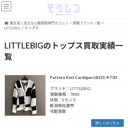
コ
ナ
ン
ビ
テ
ゲ
ン
ー
服を高く売るなら服買取専門モクレン
買取ブランド一覧
ツ
シ
LITTLEBIG
トップス
へ
ョ
ス
ン
キ
に
LITTLEBIGのトップス買取実績一
ッ
移
プ
動
覧
Pattern Knit Cardigan LB221-KT03
ブランド：LITTLEBIG
買取価格：7800
状態：Sランク
新潟県佐渡市
宅配買取
詳しくはこちら