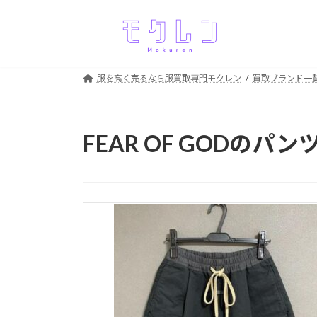
コ
ナ
ン
ビ
テ
ゲ
ン
ー
ツ
シ
服を高く売るなら服買取専門モクレン
買取ブランド一
へ
ョ
ス
ン
キ
に
FEAR OF GODのパ
ッ
移
プ
動