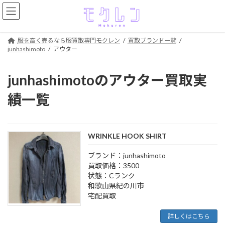
コ
ナ
ン
ビ
テ
ゲ
ン
ー
服を高く売るなら服買取専門モクレン
買取ブランド一覧
ツ
シ
junhashimoto
アウター
へ
ョ
ス
ン
キ
に
junhashimotoのアウター買取実
ッ
移
プ
動
績一覧
WRINKLE HOOK SHIRT
ブランド：junhashimoto
買取価格：3500
状態：Cランク
和歌山県紀の川市
宅配買取
詳しくはこちら